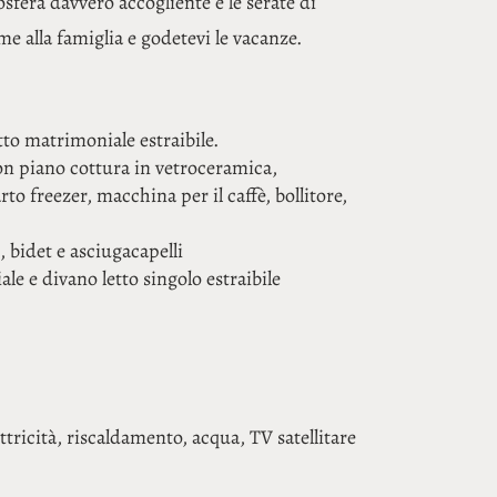
sfera davvero accogliente e le serate di
e alla famiglia e godetevi le vacanze.
tto matrimoniale estraibile.
n piano cottura in vetroceramica,
to freezer, macchina per il caffè, bollitore,
 bidet e asciugacapelli
le e divano letto singolo estraibile
ttricità, riscaldamento, acqua, TV satellitare